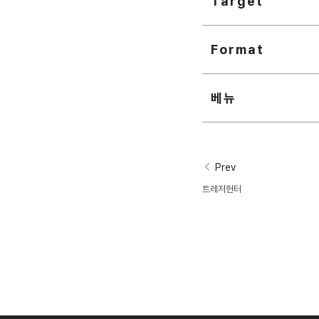
Target
Format
베뉴
Prev
트레저헌터