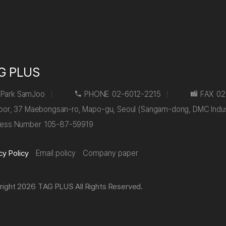
G PLUS
Park SamJoo
PHONE
02-6012-2215
FAX
02
floor, 37 Maebongsan-ro, Mapo-gu, Seoul (Sangam-dong, DMC Indu
ness Number
105-87-59919
cy Policy
Email policy
Company paper
right 2026 TAG PLUS All Rights Reserved.