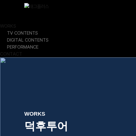
Skip
Close
to
content
ABOUT
WORKS
TV CONTENTS
DIGITAL CONTENTS
PERFORMANCE
CONTACT
WORKS
덕후투어