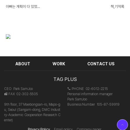
아빠는 계획이 다 있었구
책,기억록
나
ABOUT
WORK
CONTACT US
TAG PLUS
CEO
Park SamJoo
PHONE
02-6012-2215
FAX
02-302-5505
Personal information manager
Park SamJoo
9th floor, 37 Maebongsan-ro, Mapo-g
Business Number
105-87-59919
u, Seoul (Sangam-dong, DMC Indust
ry-Academic Cooperation Research C
enter)
Privacy Policy
Email policy
Company paper