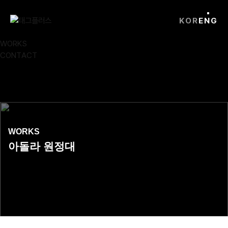
Skip
Close
to
KOR
ENG
content
ABOUT
WORKS
CONTACT
WORKS
아돌라 원정대