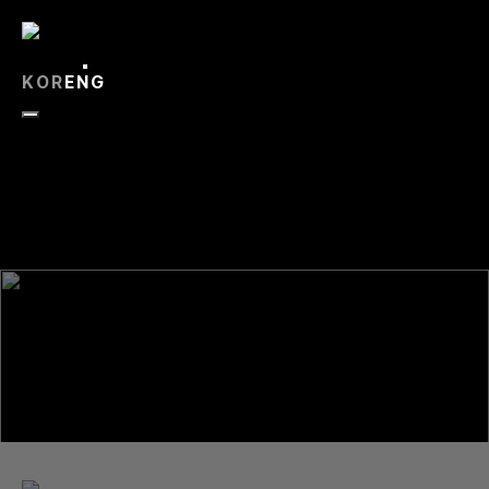
Skip
Close
to
ABOUT
content
WORKS
KOR
ENG
CONTACT
WORKS
잘살아보세