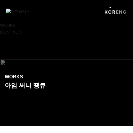
Skip
Close
to
KOR
ENG
content
ABOUT
WORKS
CONTACT
WORKS
아임 써니 땡큐