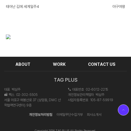
태어난 김에 세계일주4
야구여왕
ABOUT
WORK
CONTACT US
TAG PLUS
대표
박삼주
대표번호
02-6012-2215
팩스
02-302-5505
개인정보관리책임자
박삼주
서울 마포구 매봉산로 37 (상암동, DMC 산
사업자등록번호
105-87-59919
학협력연구센터) 9층
개인정보처리방침
이메일무단수집거부
회사소개서
Copyright 2026 TAG PLUS All Rights Reserved.