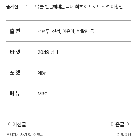
숨겨진 트로트 고수를 발굴해내는 국내 최초 K-트로트 지역 대항전
출연
전현무, 진성, 이은미, 박칼린 등
타겟
2049 남녀
포멧
예능
베뉴
MBC
이전글
다음글
우리다시 사랑 할 수 있을
폐업요정