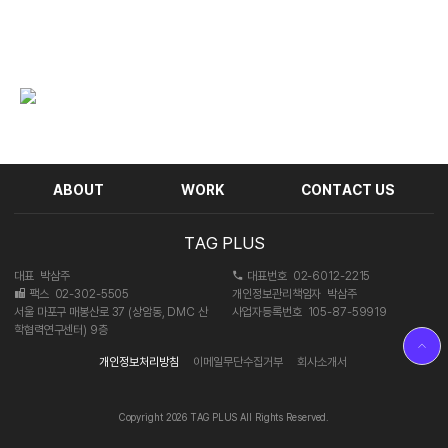
까 1,2
ABOUT
WORK
CONTACT US
TAG PLUS
대표
박삼주
대표번호
02-6012-2215
팩스
02-302-5505
개인정보관리책임자
박삼주
서울 마포구 매봉산로 37 (상암동, DMC 산
사업자등록번호
105-87-59919
학협력연구센터) 9층
개인정보처리방침
이메일무단수집거부
회사소개서
Copyright 2026 TAG PLUS All Rights Reserved.