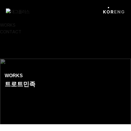
Skip
Close
to
KOR
ENG
content
ABOUT
WORKS
CONTACT
WORKS
트로트민족