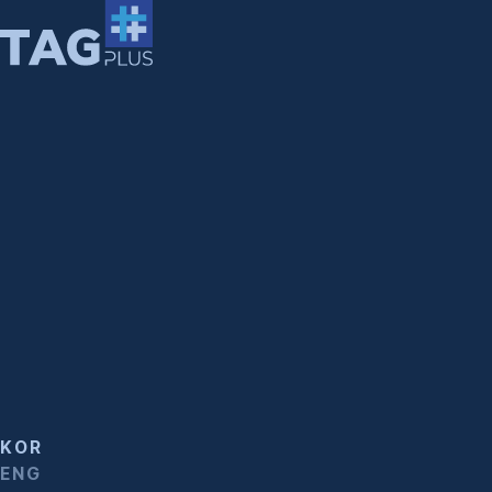
Skip
to
content
ABOUT
ABOUT
WORK
TV CONTENTS
DIGITAL CONTENTS
PERFORMANCE
CONTACT
INQUIRY & PARTNERSHIP
대표
박삼주
대표번호
02-6012-2215
팩스
02-302-5505
개인정보관리책임자
박삼주
서울 마포구 매봉산로 37 (상암동, DMC 산학협력연구센터) 9층
사업자등록번호
105-87-59919
KOR
ENG